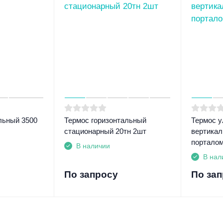
льный 3500
Термос горизонтальный
Термос 
стационарный 20тн 2шт
вертикал
портало
В наличии
В нал
По запросу
По за