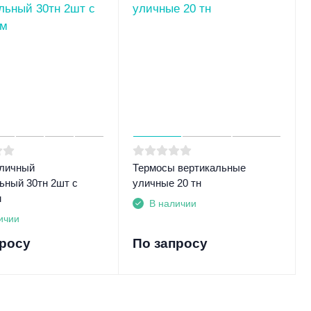
уличный
Термосы вертикальные
ьный 30тн 2шт с
уличные 20 тн
м
В наличии
ичии
просу
По запросу