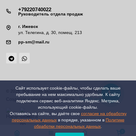
+79220740022
Руководитель отдела продаж
г. Ижевск
ул. Телегина, д. 30, помещ. 213
pp-sm@mail.ru
Сайт использует cookie-файлы, чтобы сделать ваше
© 2026. Все права защищены. ООО "ПромПищМаш"
пребывание на нем максимально удобным. К cайту
-
SeoУслуга
Создание и продвижение сайтов
подключен сервис веб-аналитики Яндекс. Метрика,
использующий cookie-файлы.
Оставаясь на сайте, вы даёте свое
согласие на обработку
персональных данных
в порядке, указанном в
Политике
обработки персональных данных
.
0