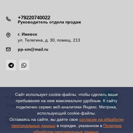
+79220740022
Руководитель отдела продаж
г. Ижевск
ул. Телегина, д. 30, помещ. 213
pp-sm@mail.ru
Сайт использует cookie-файлы, чтобы сделать ваше
© 2026. Все права защищены. ООО "ПромПищМаш"
пребывание на нем максимально удобным. К cайту
-
SeoУслуга
Создание и продвижение сайтов
подключен сервис веб-аналитики Яндекс. Метрика,
использующий cookie-файлы.
Оставаясь на сайте, вы даёте свое
согласие на обработку
персональных данных
в порядке, указанном в
Политике
обработки персональных данных
.