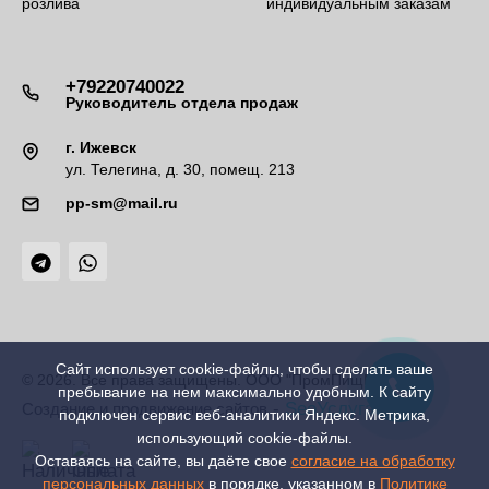
розлива
индивидуальным заказам
+79220740022
Руководитель отдела продаж
г. Ижевск
ул. Телегина, д. 30, помещ. 213
pp-sm@mail.ru
Сайт использует cookie-файлы, чтобы сделать ваше
© 2026. Все права защищены. ООО "ПромПищМаш"
пребывание на нем максимально удобным. К cайту
-
SeoУслуга
Создание и продвижение сайтов
подключен сервис веб-аналитики Яндекс. Метрика,
использующий cookie-файлы.
Оставаясь на сайте, вы даёте свое
согласие на обработку
персональных данных
в порядке, указанном в
Политике