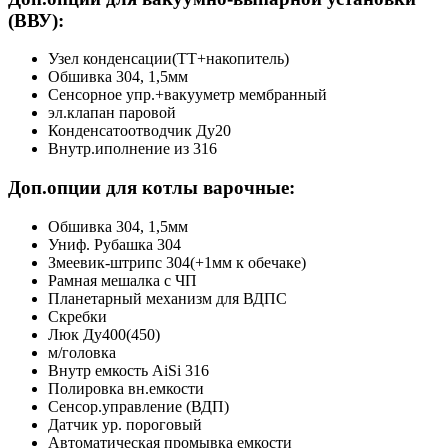
(ВВУ):
Узел конденсации(ТТ+накопитель)
Обшивка 304, 1,5мм
Сенсорное упр.+вакууметр мембранный
эл.клапан паровой
Конденсатоотводчик Ду20
Внутр.иполнение из 316
Доп.опции для котлы варочные
:
Обшивка 304, 1,5мм
Униф. Рубашка 304
Змеевик-штрипс 304(+1мм к обечаке)
Рамная мешалка с ЧП
Планетарный механизм для ВДПС
Скребки
Люк Ду400(450)
м/головка
Внутр емкость AiSi 316
Полировка вн.емкости
Сенсор.управление (ВДП)
Датчик ур. пороговый
Автоматическая промывка емкости