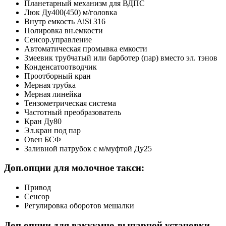
Планетарный механизм для ВДПС
Люк Ду400(450) м/головка
Внутр емкость AiSi 316
Полировка вн.емкости
Сенсор.управление
Автоматическая промывка емкости
Змеевик трубчатый или барботер (пар) вместо эл. тэнов
Конденсатоотводчик
Проотборный кран
Мерная трубка
Мерная линейка
Тензометрическая система
Частотный преобразователь
Кран Ду80
Эл.кран под пар
Овен БСФ
Заливной патрубок с м/муфтой Ду25
Доп.опции для молочное такси:
Привод
Сенсор
Регулировка оборотов мешалки
Доп.опции для вакуумно-выпарной установки