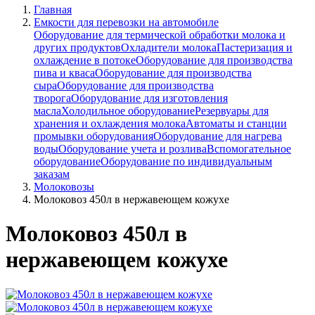
Главная
Емкости для перевозки на автомобиле
Оборудование для термической обработки молока и
других продуктов
Охладители молока
Пастеризация и
охлаждение в потоке
Оборудование для производства
пива и кваса
Оборудование для производства
сыра
Оборудование для производства
творога
Оборудование для изготовления
масла
Холодильное оборудование
Резервуары для
хранения и охлаждения молока
Автоматы и станции
промывки оборудования
Оборудование для нагрева
воды
Оборудование учета и розлива
Вспомогательное
оборудование
Оборудование по индивидуальным
заказам
Молоковозы
Молоковоз 450л в нержавеющем кожухе
Молоковоз 450л в
нержавеющем кожухе