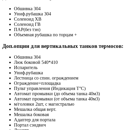
Обшивка 304
Униф.рубашка 304
Соленоид ХВ
Соленоид ГВ
ПАР(без тэн)
Объемная рубашка по торцам +
Доп.опции для вертикальных танков термосов:
Обшивка 304
Люк боковой 540*410
Испаритель
Униф.рубашка
Лестница со спин. ограждением
Ограждение+площадка
Пульт управления (Индикация Т°С)
Автомат промывки (до объема танка 40м3)
Автомат промывки (от объема танка 40м3)
м/головки 2шт, с магистралью
Мешалка общая верт.
Мешалка боковая
Адаптер для портала
Портал сэндвич