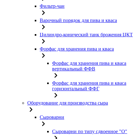
Фильтр-чан
Варочный порядок для пива и кваса
Цилиндро-конический танк брожения ЦКТ
Форфас для хранения пива и кваса
Форфас для хранения пива и кваса
вертикальный ФФВ
Форфас для хранения пива и кваса
горизонтальный ФФГ
Оборудование для производства сыра
Сыроварни
Сыроварни по типу сдвоенное "О"