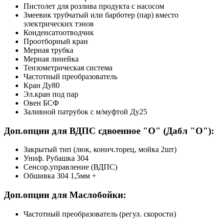
Пистолет для розлива продукта с насосом
Змеевик трубчатый или барботер (пар) вместо
электрических тэнов
Конденсатоотводчик
Проотборный кран
Мерная трубка
Мерная линейка
Тензометрическая система
Частотный преобразователь
Кран Ду80
Эл.кран под пар
Овен БСФ
Заливной патрубок с м/муфтой Ду25
Доп.опции для ВДПС сдвоенное "О" (Дабл "О"):
Закрытый тип (люк, конич.торец, мойка 2шт)
Униф. Рубашка 304
Сенсор.управление (ВДПС)
Обшивка 304 1,5мм +
Доп.опции для Маслобойки:
Частотный преобразователь (регул. скорости)