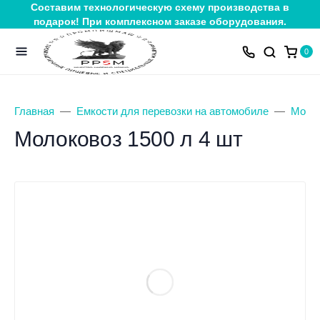
Составим технологическую схему производства в
подарок! При комплексном заказе оборудования.
0
Главная
Емкости для перевозки на автомобиле
Моло
Молоковоз 1500 л 4 шт