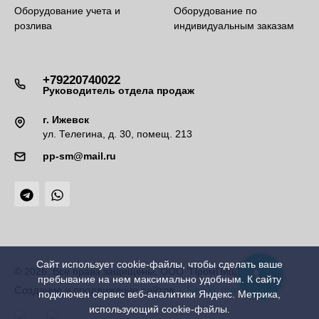
Оборудование учета и
Оборудование по
розлива
индивидуальным заказам
+79220740022
Руководитель отдела продаж
г. Ижевск
ул. Телегина, д. 30, помещ. 213
pp-sm@mail.ru
Сайт использует cookie-файлы, чтобы сделать ваше
© 2026. Все права защищены. ООО "ПромПищМаш"
пребывание на нем максимально удобным. К cайту
-
SeoУслуга
Создание и продвижение сайтов
подключен сервис веб-аналитики Яндекс. Метрика,
использующий cookie-файлы.