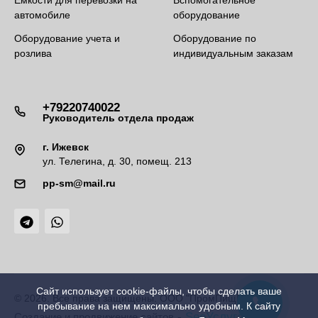
Емкости для перевозки на
Вспомогательное
автомобиле
оборудование
Оборудование учета и
Оборудование по
розлива
индивидуальным заказам
+79220740022
Руководитель отдела продаж
г. Ижевск
ул. Телегина, д. 30, помещ. 213
pp-sm@mail.ru
Сайт использует cookie-файлы, чтобы сделать ваше
© 2026. Все права защищены. ООО "ПромПищМаш"
пребывание на нем максимально удобным. К cайту
-
SeoУслуга
Создание и продвижение сайтов