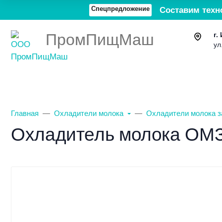
Спецпредложение
Составим техн
ПромПищМаш
г.
ул
Каталог товаров
О компании
Главная
Охладители молока
Охладители молока з
Охладитель молока ОМЗ