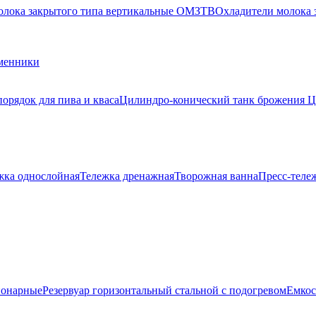
олока закрытого типа вертикальные ОМЗТВ
Охладители молока
менники
орядок для пива и кваса
Цилиндро-конический танк брожения 
жка однослойная
Тележка дренажная
Творожная ванна
Пресс-теле
ионарные
Резервуар горизонтальный стальной с подогревом
Емкос