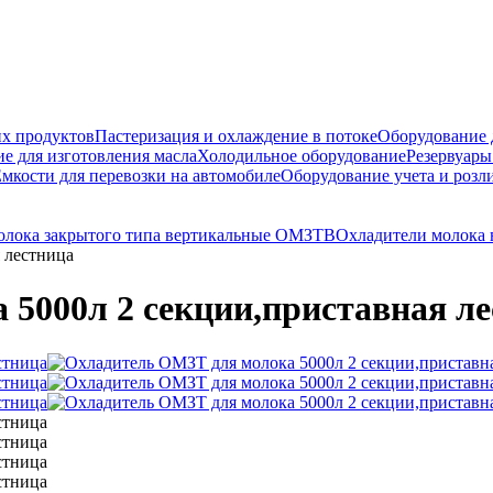
их продуктов
Пастеризация и охлаждение в потоке
Оборудование д
е для изготовления масла
Холодильное оборудование
Резервуары
мкости для перевозки на автомобиле
Оборудование учета и розл
олока закрытого типа вертикальные ОМЗТВ
Охладители молока
 лестница
5000л 2 секции,приставная л