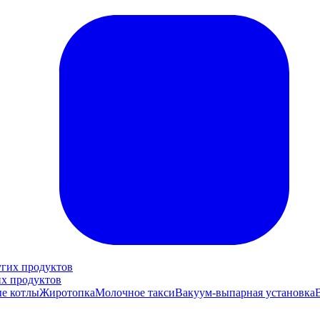
их продуктов
е котлы
Жиротопка
Молочное такси
Вакуум-выпарная установка