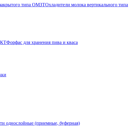
 закрытого типа ОМЗТ
Охладители молока вертикального типа
ЦКТ
Форфас для хранения пива и кваса
жки
ти однослойные (приемные, буферная)