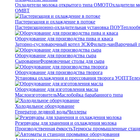
Охладители молока открытого типа ОМОТ
Охладители м
ОМВТ
Пастеризация и охлаждение в потоке
Пастеризационно-охладительная установка ПОУ
Теплооб
Оборудование для производства пива и кваса
Заторно-сусловарочный котел ЗСК
Фильтр-чан
Варочный п
Оборудование для производства сыра
Сыроварни
Формовочные столы для сыра
Оборудование для производства творога
Установка охлаждения и прессования творога УОПТ
Теле
Оборудование для изготовления масла
Маслоизготовитель
Маслобойка барабанного типа
Холодильное оборудование
Генератор ледяной воды
Чиллеры
Резервуары для хранения и охлаждения молока
Производственная ёмкость
Термосы промышленные стац
Автоматы и станции промывки оборудования