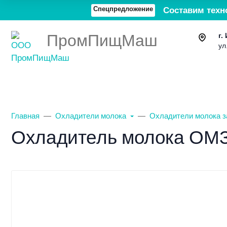
Спецпредложение
Составим техн
ПромПищМаш
г.
ул
Каталог товаров
О компании
Главная
Охладители молока
Охладители молока з
Охладитель молока ОМЗ