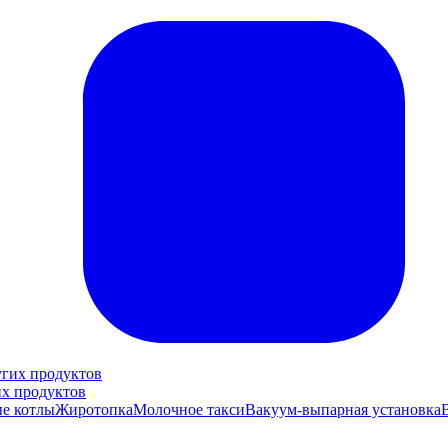
их продуктов
е котлы
Жиротопка
Молочное такси
Вакуум-выпарная установка