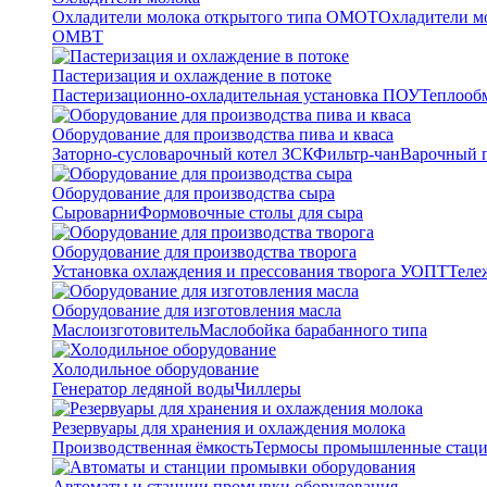
Охладители молока открытого типа ОМОТ
Охладители м
ОМВТ
Пастеризация и охлаждение в потоке
Пастеризационно-охладительная установка ПОУ
Теплооб
Оборудование для производства пива и кваса
Заторно-сусловарочный котел ЗСК
Фильтр-чан
Варочный п
Оборудование для производства сыра
Сыроварни
Формовочные столы для сыра
Оборудование для производства творога
Установка охлаждения и прессования творога УОПТ
Теле
Оборудование для изготовления масла
Маслоизготовитель
Маслобойка барабанного типа
Холодильное оборудование
Генератор ледяной воды
Чиллеры
Резервуары для хранения и охлаждения молока
Производственная ёмкость
Термосы промышленные стац
Автоматы и станции промывки оборудования