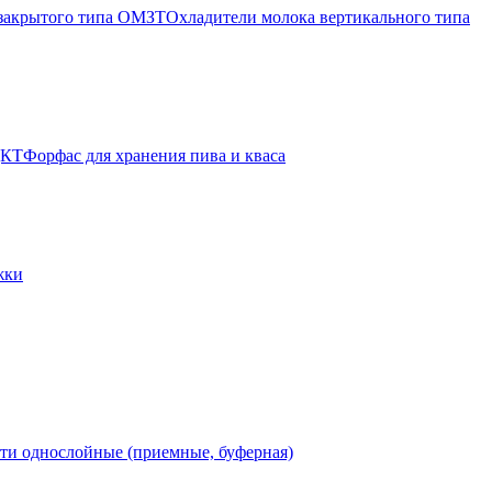
 закрытого типа ОМЗТ
Охладители молока вертикального типа
ЦКТ
Форфас для хранения пива и кваса
жки
ти однослойные (приемные, буферная)