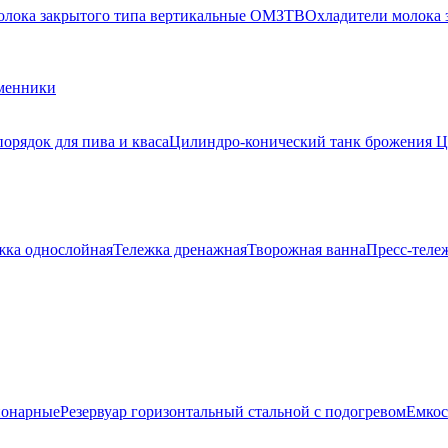
олока закрытого типа вертикальные ОМЗТВ
Охладители молока
менники
орядок для пива и кваса
Цилиндро-конический танк брожения 
жка однослойная
Тележка дренажная
Творожная ванна
Пресс-теле
ионарные
Резервуар горизонтальный стальной с подогревом
Емкос