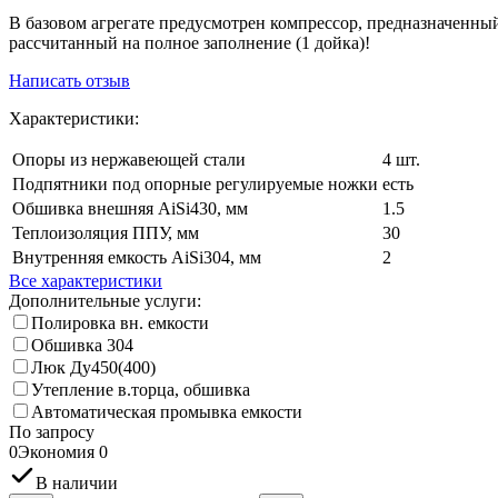
В базовом агрегате предусмотрен компрессор, предназначенный 
рассчитанный на полное заполнение (1 дойка)!
Написать отзыв
Характеристики:
Опоры из нержавеющей стали
4 шт.
Подпятники под опорные регулируемые ножки
есть
Обшивка внешняя AiSi430, мм
1.5
Теплоизоляция ППУ, мм
30
Внутренняя емкость AiSi304, мм
2
Все характеристики
Дополнительные услуги:
Полировка вн. емкости
Обшивка 304
Люк Ду450(400)
Утепление в.торца, обшивка
Автоматическая промывка емкости
По запросу
0
Экономия
0
В наличии