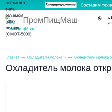
Спецпредложение
Составим техн
ПромПищМаш
г.
ул
Каталог товаров
О компании
Главная
Охладители молока
Охладители молока о
Охладитель молока откр