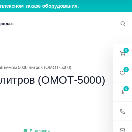
плексном заказе оборудования.
продаж
ия
Политика конфиденциальности
Согласие н
0
 объемом 5000 литров (ОМОТ-5000)
0
 литров (ОМОТ-5000)
0
В наличии