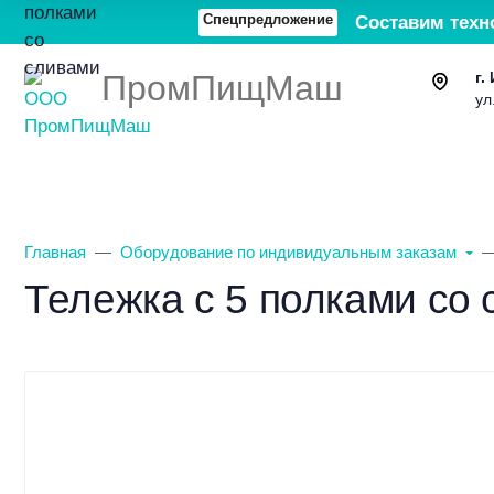
Спецпредложение
Составим техн
ПромПищМаш
г.
ул
Каталог товаров
О компании
Главная
Оборудование по индивидуальным заказам
Тележка с 5 полками со