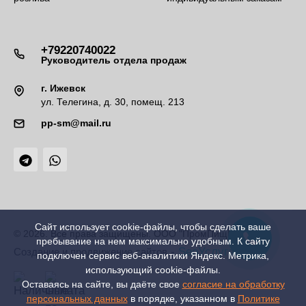
+79220740022
Руководитель отдела продаж
г. Ижевск
ул. Телегина, д. 30, помещ. 213
pp-sm@mail.ru
Сайт использует cookie-файлы, чтобы сделать ваше
© 2026. Все права защищены. ООО "ПромПищМаш"
пребывание на нем максимально удобным. К cайту
-
SeoУслуга
Создание и продвижение сайтов
подключен сервис веб-аналитики Яндекс. Метрика,
использующий cookie-файлы.
Оставаясь на сайте, вы даёте свое
согласие на обработку
персональных данных
в порядке, указанном в
Политике