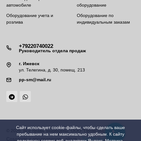
автомобиле
оборудование
Оборудование учета и
Оборудование по
розлива
индивидуальным заказам
+79220740022
Руководитель отдела продаж
г. Ижевск
ул. Телегина, д. 30, помещ. 213
pp-sm@mail.ru
Сайт использует cookie-файлы, чтобы сделать ваше
© 2026. Все права защищены. ООО "ПромПищМаш"
пребывание на нем максимально удобным. К cайту
-
SeoУслуга
Создание и продвижение сайтов
подключен сервис веб-аналитики Яндекс. Метрика,