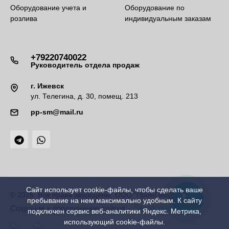
Оборудование учета и
Оборудование по
розлива
индивидуальным заказам
+79220740022
Руководитель отдела продаж
г. Ижевск
ул. Телегина, д. 30, помещ. 213
pp-sm@mail.ru
Сайт использует cookie-файлы, чтобы сделать ваше
© 2026. Все права защищены. ООО "ПромПищМаш"
пребывание на нем максимально удобным. К cайту
-
SeoУслуга
Создание и продвижение сайтов
подключен сервис веб-аналитики Яндекс. Метрика,
использующий cookie-файлы.