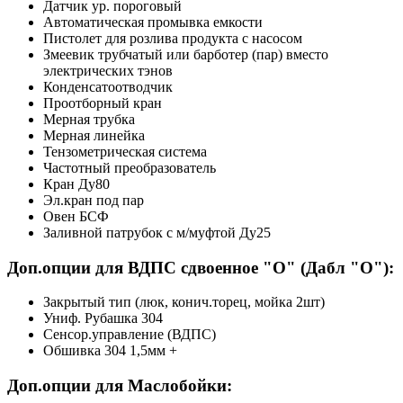
Датчик ур. пороговый
Автоматическая промывка емкости
Пистолет для розлива продукта с насосом
Змеевик трубчатый или барботер (пар) вместо
электрических тэнов
Конденсатоотводчик
Проотборный кран
Мерная трубка
Мерная линейка
Тензометрическая система
Частотный преобразователь
Кран Ду80
Эл.кран под пар
Овен БСФ
Заливной патрубок с м/муфтой Ду25
Доп.опции для ВДПС сдвоенное "О" (Дабл "О"):
Закрытый тип (люк, конич.торец, мойка 2шт)
Униф. Рубашка 304
Сенсор.управление (ВДПС)
Обшивка 304 1,5мм +
Доп.опции для Маслобойки: