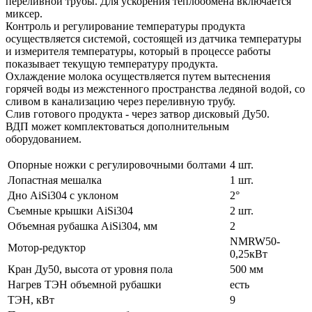
переливной трубы. Для ускорения теплообмена включается
миксер.
Контроль и регулирование температуры продукта
осуществляется системой, состоящей из датчика температуры
и измерителя температуры, который в процессе работы
показывает текущую температуру продукта.
Охлаждение молока осуществляется путем вытеснения
горячей воды из межстенного пространства ледяной водой, со
сливом в канализацию через переливную трубу.
Слив готового продукта - через затвор дисковый Ду50.
ВДП может комплектоваться дополнительным
оборудованием.
Опорные ножки с регулировочными болтами
4 шт.
Лопастная мешалка
1 шт.
Дно AiSi304 с уклоном
2°
Съемные крышки AiSi304
2 шт.
Объемная рубашка AiSi304, мм
2
NMRW50-
Мотор-редуктор
0,25кВт
Кран Ду50, высота от уровня пола
500 мм
Нагрев ТЭН объемной рубашки
есть
ТЭН, кВт
9