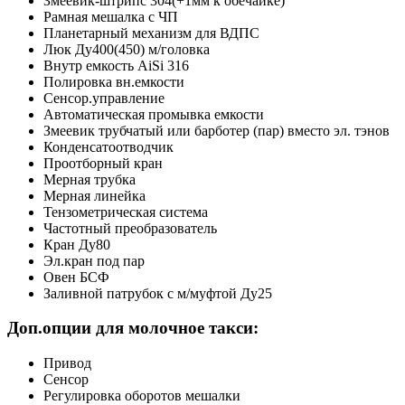
Змеевик-штрипс 304(+1мм к обечайке)
Рамная мешалка с ЧП
Планетарный механизм для ВДПС
Люк Ду400(450) м/головка
Внутр емкость AiSi 316
Полировка вн.емкости
Сенсор.управление
Автоматическая промывка емкости
Змеевик трубчатый или барботер (пар) вместо эл. тэнов
Конденсатоотводчик
Проотборный кран
Мерная трубка
Мерная линейка
Тензометрическая система
Частотный преобразователь
Кран Ду80
Эл.кран под пар
Овен БСФ
Заливной патрубок с м/муфтой Ду25
Доп.опции для молочное такси:
Привод
Сенсор
Регулировка оборотов мешалки