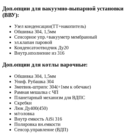
Доп.опции для вакуумно-выпарной установки
(ВВУ):
Узел конденсации(ТТ+накопитель)
Обшивка 304, 1,5мм
Сенсорное упр.+вакууметр мембранный
эл.клапан паровой
Конденсатоотводчик Ду20
Внутр.иполнение из 316
Доп.опции для котлы варочные
:
Обшивка 304, 1,5мм
Униф. Рубашка 304
Змеевик-штрипс 304(+1мм к обечаке)
Рамная мешалка с ЧП
Планетарный механизм для ВДПС
Скребки
Люк Ду400(450)
м/головка
Внутр емкость AiSi 316
Полировка вн.емкости
Сенсор.управление (ВДП)