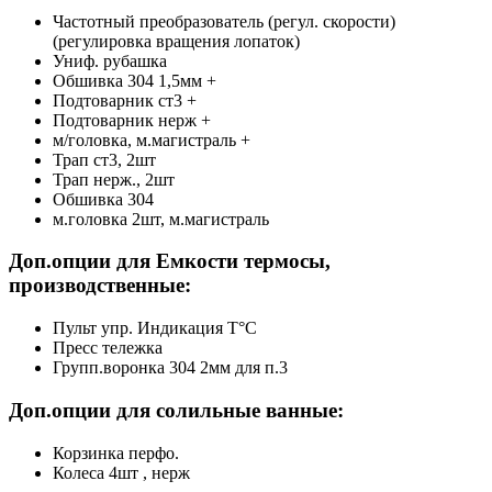
Частотный преобразователь (регул. скорости)
(регулировка вращения лопаток)
Униф. рубашка
Обшивка 304 1,5мм +
Подтоварник ст3 +
Подтоварник нерж +
м/головка, м.магистраль +
Трап ст3, 2шт
Трап нерж., 2шт
Обшивка 304
м.головка 2шт, м.магистраль
Доп.опции для Емкости термосы,
производственные:
Пульт упр. Индикация Т°С
Пресс тележка
Групп.воронка 304 2мм для п.3
Доп.опции для солильные ванные:
Корзинка перфо.
Колеса 4шт , нерж