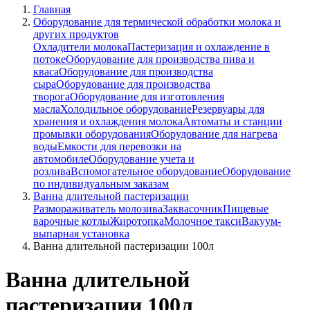
Главная
Оборудование для термической обработки молока и
других продуктов
Охладители молока
Пастеризация и охлаждение в
потоке
Оборудование для производства пива и
кваса
Оборудование для производства
сыра
Оборудование для производства
творога
Оборудование для изготовления
масла
Холодильное оборудование
Резервуары для
хранения и охлаждения молока
Автоматы и станции
промывки оборудования
Оборудование для нагрева
воды
Емкости для перевозки на
автомобиле
Оборудование учета и
розлива
Вспомогательное оборудование
Оборудование
по индивидуальным заказам
Ванна длительной пастеризации
Размораживатель молозива
Заквасочник
Пищевые
варочные котлы
Жиротопка
Молочное такси
Вакуум-
выпарная установка
Ванна длительной пастеризации 100л
Ванна длительной
пастеризации 100л