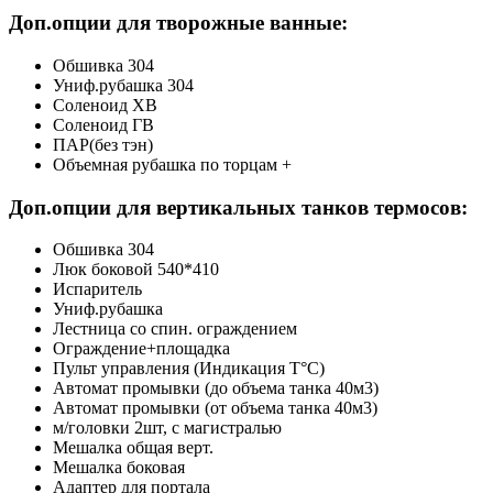
Доп.опции для творожные ванные:
Обшивка 304
Униф.рубашка 304
Соленоид ХВ
Соленоид ГВ
ПАР(без тэн)
Объемная рубашка по торцам +
Доп.опции для вертикальных танков термосов:
Обшивка 304
Люк боковой 540*410
Испаритель
Униф.рубашка
Лестница со спин. ограждением
Ограждение+площадка
Пульт управления (Индикация Т°С)
Автомат промывки (до объема танка 40м3)
Автомат промывки (от объема танка 40м3)
м/головки 2шт, с магистралью
Мешалка общая верт.
Мешалка боковая
Адаптер для портала