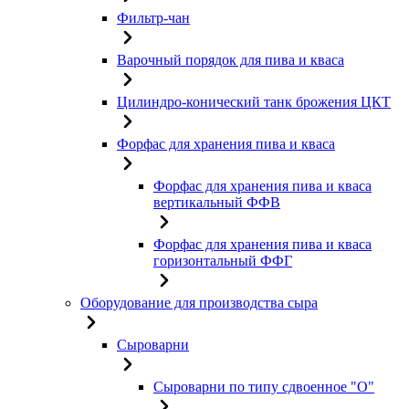
Фильтр-чан
Варочный порядок для пива и кваса
Цилиндро-конический танк брожения ЦКТ
Форфас для хранения пива и кваса
Форфас для хранения пива и кваса
вертикальный ФФВ
Форфас для хранения пива и кваса
горизонтальный ФФГ
Оборудование для производства сыра
Сыроварни
Сыроварни по типу сдвоенное "О"