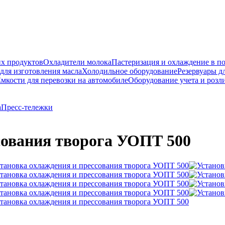
их продуктов
Охладители молока
Пастеризация и охлаждение в п
для изготовления масла
Холодильное оборудование
Резервуары д
мкости для перевозки на автомобиле
Оборудование учета и розл
а
Пресс-тележки
сования творога УОПТ 500