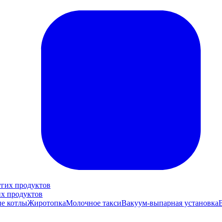
их продуктов
е котлы
Жиротопка
Молочное такси
Вакуум-выпарная установка