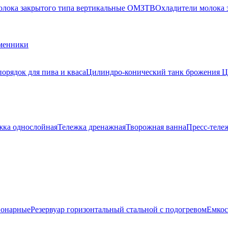
олока закрытого типа вертикальные ОМЗТВ
Охладители молока
менники
орядок для пива и кваса
Цилиндро-конический танк брожения 
жка однослойная
Тележка дренажная
Творожная ванна
Пресс-теле
ионарные
Резервуар горизонтальный стальной с подогревом
Емкос