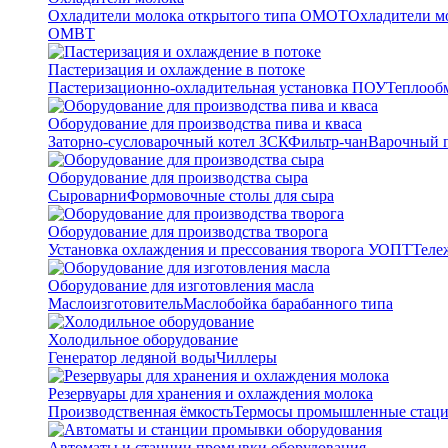
Охладители молока открытого типа ОМОТ
Охладители м
ОМВТ
Пастеризация и охлаждение в потоке
Пастеризационно-охладительная установка ПОУ
Теплооб
Оборудование для производства пива и кваса
Заторно-сусловарочный котел ЗСК
Фильтр-чан
Варочный п
Оборудование для производства сыра
Сыроварни
Формовочные столы для сыра
Оборудование для производства творога
Установка охлаждения и прессования творога УОПТ
Теле
Оборудование для изготовления масла
Маслоизготовитель
Маслобойка барабанного типа
Холодильное оборудование
Генератор ледяной воды
Чиллеры
Резервуары для хранения и охлаждения молока
Производственная ёмкость
Термосы промышленные стац
Автоматы и станции промывки оборудования