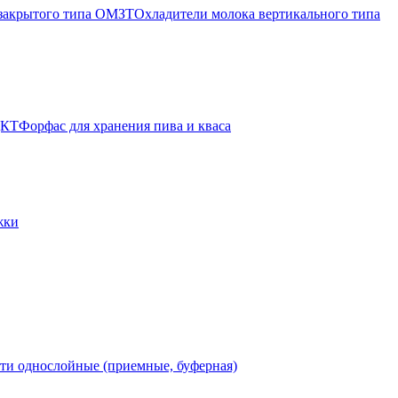
 закрытого типа ОМЗТ
Охладители молока вертикального типа
ЦКТ
Форфас для хранения пива и кваса
жки
ти однослойные (приемные, буферная)