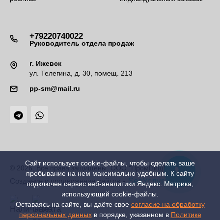
+79220740022
Руководитель отдела продаж
г. Ижевск
ул. Телегина, д. 30, помещ. 213
pp-sm@mail.ru
Сайт использует cookie-файлы, чтобы сделать ваше
© 2026. Все права защищены. ООО "ПромПищМаш"
пребывание на нем максимально удобным. К cайту
-
SeoУслуга
Создание и продвижение сайтов
подключен сервис веб-аналитики Яндекс. Метрика,
использующий cookie-файлы.
Оставаясь на сайте, вы даёте свое
согласие на обработку
персональных данных
в порядке, указанном в
Политике