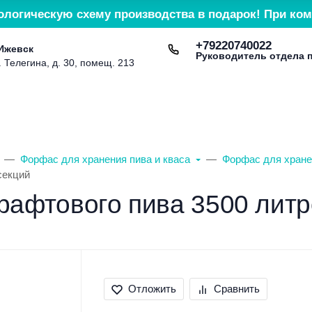
ологическую схему производства в подарок! При ком
+79220740022
 Ижевск
Руководитель отдела 
. Телегина, д. 30, помещ. 213
Доставка и оплата
Контакты
Сервис и гарант
Форфас для хранения пива и кваса
Форфас для хране
секций
рафтового пива 3500 литр
Отложить
Сравнить