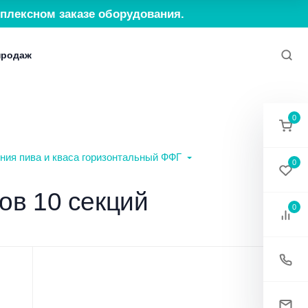
плексном заказе оборудования.
продаж
ия
Политика конфиденциальности
Согласие н
0
ния пива и кваса горизонтальный ФФГ
0
ов 10 секций
0