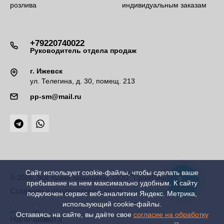
розлива
индивидуальным заказам
+79220740022
Руководитель отдела продаж
г. Ижевск
ул. Телегина, д. 30, помещ. 213
pp-sm@mail.ru
Сайт использует cookie-файлы, чтобы сделать ваше
© 2026. Все права защищены. ООО "ПромПищМаш"
пребывание на нем максимально удобным. К cайту
-
SeoУслуга
Создание и продвижение сайтов
подключен сервис веб-аналитики Яндекс. Метрика,
использующий cookie-файлы.
Оставаясь на сайте, вы даёте свое
согласие на обработку