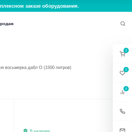
плексном заказе оборудования.
продаж
ия
Политика конфиденциальности
Согласие н
0
я восьмерка дабл О (1500 литров)
0
0
В наличии