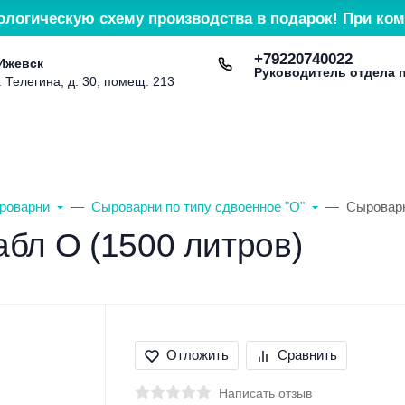
ологическую схему производства в подарок! При ком
+79220740022
 Ижевск
Руководитель отдела 
. Телегина, д. 30, помещ. 213
Доставка и оплата
Контакты
Сервис и гарант
роварни
Сыроварни по типу сдвоенное "О"
Сыроварн
бл О (1500 литров)
Отложить
Сравнить
Написать отзыв