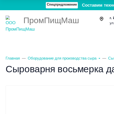
Спецпредложение
Составим техн
ПромПищМаш
г.
ул
Каталог товаров
О компании
Главная
Оборудование для производства сыра
Сы
Сыроварня восьмерка да