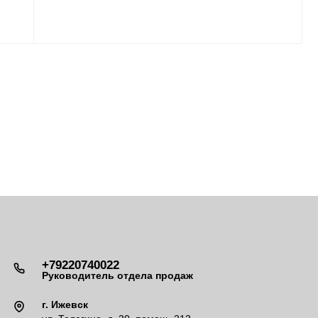
+79220740022
Руководитель отдела продаж
г. Ижевск