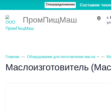
Спецпредложение
Составим техн
ПромПищМаш
г.
ул
Каталог товаров
О компании
Главная
Оборудование для изготовления масла
Ма
Маслоизготовитель (Мас