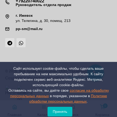
+79220740022
Руководитель отдела продаж
г. Ижевск
ул. Телегина, д. 30, помещ. 213
pp-sm@mail.ru
Сайт использует cookie-файлы, чтобы сделать ваше
© 2026. Все права защищены. ООО "ПромПищМаш"
пребывание на нем максимально удобным. К cайту
-
SeoУслуга
Создание и продвижение сайтов
подключен сервис веб-аналитики Яндекс. Метрика,
использующий cookie-файлы.
Оставаясь на сайте, вы даёте свое
согласие на обработку
персональных данных
в порядке, указанном в
Политике
обработки персональных данных
.
0
Принять
Главная
Каталог
Поиск
Корзина