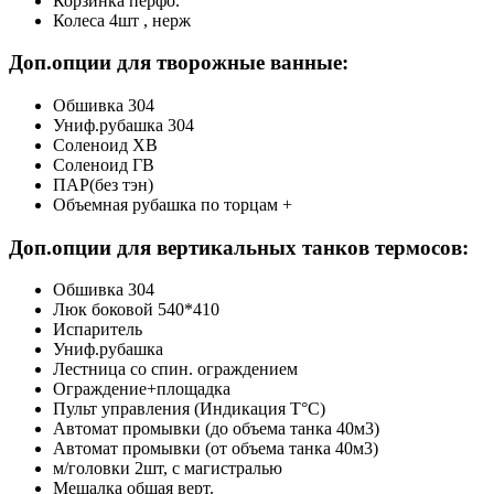
Корзинка перфо.
Колеса 4шт , нерж
Доп.опции для творожные ванные:
Обшивка 304
Униф.рубашка 304
Соленоид ХВ
Соленоид ГВ
ПАР(без тэн)
Объемная рубашка по торцам +
Доп.опции для вертикальных танков термосов:
Обшивка 304
Люк боковой 540*410
Испаритель
Униф.рубашка
Лестница со спин. ограждением
Ограждение+площадка
Пульт управления (Индикация Т°С)
Автомат промывки (до объема танка 40м3)
Автомат промывки (от объема танка 40м3)
м/головки 2шт, с магистралью
Мешалка общая верт.