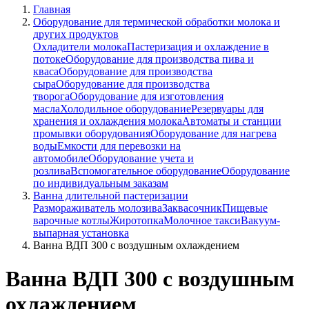
Главная
Оборудование для термической обработки молока и
других продуктов
Охладители молока
Пастеризация и охлаждение в
потоке
Оборудование для производства пива и
кваса
Оборудование для производства
сыра
Оборудование для производства
творога
Оборудование для изготовления
масла
Холодильное оборудование
Резервуары для
хранения и охлаждения молока
Автоматы и станции
промывки оборудования
Оборудование для нагрева
воды
Емкости для перевозки на
автомобиле
Оборудование учета и
розлива
Вспомогательное оборудование
Оборудование
по индивидуальным заказам
Ванна длительной пастеризации
Размораживатель молозива
Заквасочник
Пищевые
варочные котлы
Жиротопка
Молочное такси
Вакуум-
выпарная установка
Ванна ВДП 300 с воздушным охлаждением
Ванна ВДП 300 с воздушным
охлаждением