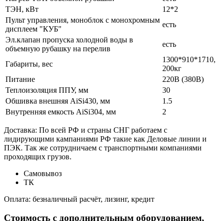
ТЭН, кВт
12*2
Пульт управления, моноблок с монохромным
есть
дисплеем "КУБ"
Эл.клапан пропуска холодной воды в
есть
объемную рубашку на перелив
1300*910*1710,
Габариты, вес
200кг
Питание
220В (380В)
Теплоизоляция ППУ, мм
30
Обшивка внешняя AiSi430, мм
1.5
Внутренняя емкость AiSi304, мм
2
Доставка: По всей РФ и страны СНГ работаем с
лидирующими кампаниями РФ такие как Деловые линии и
ПЭК. Так же сотрудничаем с транспортными компаниями
проходящих грузов.
Самовывоз
ТК
Оплата: безналичный расчёт, лизинг, кредит
Стоимость с дополнительным оборудованием,