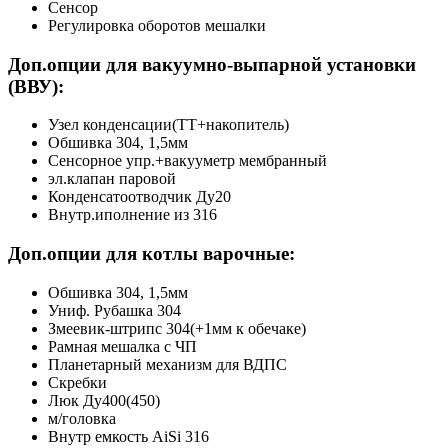
Сенсор
Регулировка оборотов мешалки
Доп.опции для вакуумно-выпарной установки
(ВВУ):
Узел конденсации(ТТ+накопитель)
Обшивка 304, 1,5мм
Сенсорное упр.+вакууметр мембранный
эл.клапан паровой
Конденсатоотводчик Ду20
Внутр.иполнение из 316
Доп.опции для котлы варочные
:
Обшивка 304, 1,5мм
Униф. Рубашка 304
Змеевик-штрипс 304(+1мм к обечаке)
Рамная мешалка с ЧП
Планетарный механизм для ВДПС
Скребки
Люк Ду400(450)
м/головка
Внутр емкость AiSi 316