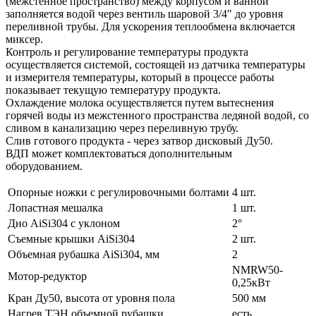
(межстенное пространство) между корпусом и ванной
заполняется водой через вентиль шаровой 3/4″ до уровня
переливной трубы. Для ускорения теплообмена включается
миксер.
Контроль и регулирование температуры продукта
осуществляется системой, состоящей из датчика температуры
и измерителя температуры, который в процессе работы
показывает текущую температуру продукта.
Охлаждение молока осуществляется путем вытеснения
горячей воды из межстенного пространства ледяной водой, со
сливом в канализацию через переливную трубу.
Слив готового продукта - через затвор дисковый Ду50.
ВДП может комплектоваться дополнительным
оборудованием.
Опорные ножки с регулировочными болтами
4 шт.
Лопастная мешалка
1 шт.
Дно AiSi304 с уклоном
2°
Съемные крышки AiSi304
2 шт.
Объемная рубашка AiSi304, мм
2
NMRW50-
Мотор-редуктор
0,25кВт
Кран Ду50, высота от уровня пола
500 мм
Нагрев ТЭН объемной рубашки
есть