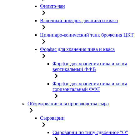
Фильтр-чан
Варочный порядок для пива и кваса
Цилиндро-конический танк брожения ЦКТ
Форфас для хранения пива и кваса
Форфас для хранения пива и кваса
вертикальный ФФВ
Форфас для хранения пива и кваса
горизонтальный ФФГ
Оборудование для производства сыра
Сыроварни
Сыроварни по типу сдвоенное "О"