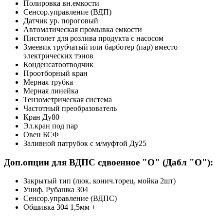
Полировка вн.емкости
Сенсор.управление (ВДП)
Датчик ур. пороговый
Автоматическая промывка емкости
Пистолет для розлива продукта с насосом
Змеевик трубчатый или барботер (пар) вместо
электрических тэнов
Конденсатоотводчик
Проотборный кран
Мерная трубка
Мерная линейка
Тензометрическая система
Частотный преобразователь
Кран Ду80
Эл.кран под пар
Овен БСФ
Заливной патрубок с м/муфтой Ду25
Доп.опции для ВДПС сдвоенное "О" (Дабл "О"):
Закрытый тип (люк, конич.торец, мойка 2шт)
Униф. Рубашка 304
Сенсор.управление (ВДПС)
Обшивка 304 1,5мм +