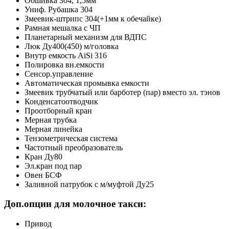
Обшивка 304, 1,5мм
Униф. Рубашка 304
Змеевик-штрипс 304(+1мм к обечайке)
Рамная мешалка с ЧП
Планетарный механизм для ВДПС
Люк Ду400(450) м/головка
Внутр емкость AiSi 316
Полировка вн.емкости
Сенсор.управление
Автоматическая промывка емкости
Змеевик трубчатый или барботер (пар) вместо эл. тэнов
Конденсатоотводчик
Проотборный кран
Мерная трубка
Мерная линейка
Тензометрическая система
Частотный преобразователь
Кран Ду80
Эл.кран под пар
Овен БСФ
Заливной патрубок с м/муфтой Ду25
Доп.опции для молочное такси:
Привод