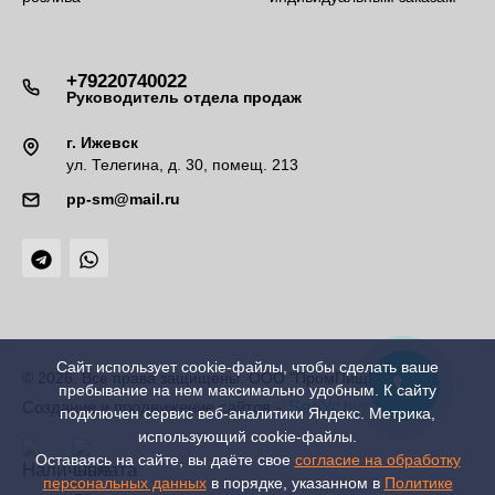
+79220740022
Руководитель отдела продаж
г. Ижевск
ул. Телегина, д. 30, помещ. 213
pp-sm@mail.ru
Сайт использует cookie-файлы, чтобы сделать ваше
© 2026. Все права защищены. ООО "ПромПищМаш"
пребывание на нем максимально удобным. К cайту
-
SeoУслуга
Создание и продвижение сайтов
подключен сервис веб-аналитики Яндекс. Метрика,
использующий cookie-файлы.
Оставаясь на сайте, вы даёте свое
согласие на обработку
персональных данных
в порядке, указанном в
Политике